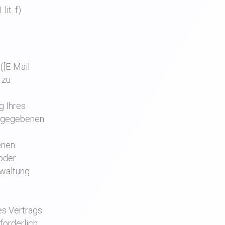
it. f)
[E-Mail-
 zu
g Ihres
ingegebenen
enen
 oder
rwaltung
es Vertrags
forderlich