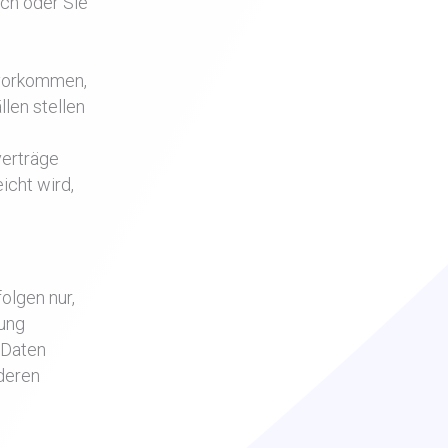
ich oder Sie
s vorkommen,
llen stellen
verträge
icht wird,
olgen nur,
tung
 Daten
nderen