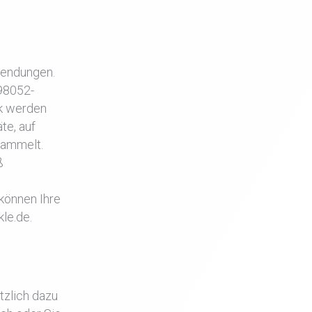
nwendungen.
98052-
ck werden
te, auf
esammelt.
ß
 können Ihre
kle.de.
etzlich dazu