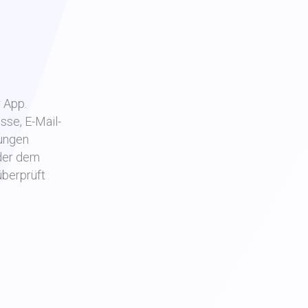
 App.
sse, E-Mail-
rungen
oder dem
überprüft