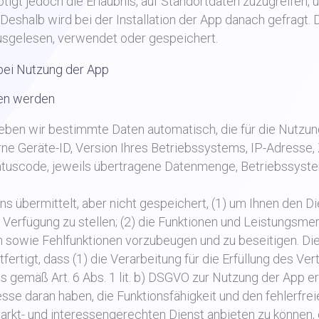
igt jedoch die Erlaubnis, auf Standortdaten zuzugreifen, 
Deshalb wird bei der Installation der App danach gefragt.
usgelesen, verwendet oder gespeichert.
ei Nutzung der App
ben werden
eben wir bestimmte Daten automatisch, die für die Nutzun
erne Geräte-ID, Version Ihres Betriebssystems, IP-Adresse,
tatuscode, jeweils übertragene Datenmenge, Betriebssyst
 übermittelt, aber nicht gespeichert, (1) um Ihnen den Di
 Verfügung zu stellen; (2) die Funktionen und Leistungsme
 sowie Fehlfunktionen vorzubeugen und zu beseitigen. Di
ertigt, dass (1) die Verarbeitung für die Erfüllung des Ver
s gemäß Art. 6 Abs. 1 lit. b) DSGVO zur Nutzung der App er
resse daran haben, die Funktionsfähigkeit und den fehlerfre
arkt- und interessengerechten Dienst anbieten zu können, 