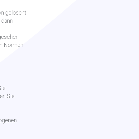
on gelöscht
s dann
rgesehen
ten Normen
Sie
en Sie
zogenen
n