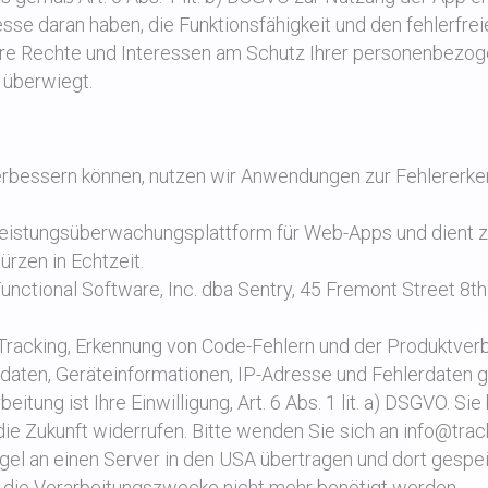
resse daran haben, die Funktionsfähigkeit und den fehlerfre
Ihre Rechte und Interessen am Schutz Ihrer personenbezo
O überwiegt.
verbessern können, nutzen wir Anwendungen zur Fehlererke
 Leistungsüberwachungsplattform für Web-Apps und dient z
zen in Echtzeit.
nctional Software, Inc. dba Sentry, 45 Fremont Street 8th
racking, Erkennung von Code-Fehlern und der Produktver
aten, Geräteinformationen, IP-Adresse und Fehlerdaten 
tung ist Ihre Einwilligung, Art. 6 Abs. 1 lit. a) DSGVO. Sie
 die Zukunft widerrufen. Bitte wenden Sie sich an info@trac
gel an einen Server in den USA übertragen und dort gespei
r die Verarbeitungszwecke nicht mehr benötigt werden.