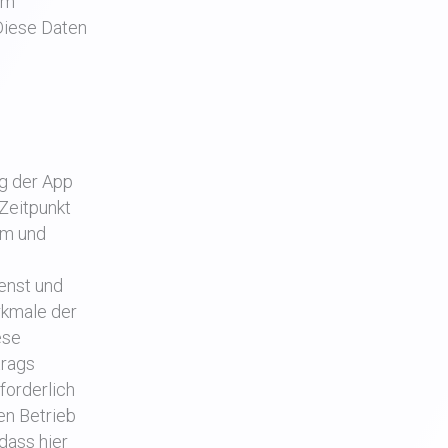
um
 Diese Daten
g der App
 Zeitpunkt
em und
enst und
rkmale der
ese
trags
forderlich
ien Betrieb
dass hier