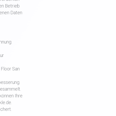
ien Betrieb
genen Daten
nnung.
ur
 Floor San
besserung.
gesammelt.
 können Ihre
kle.de.
chert.