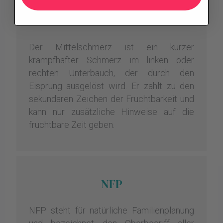
Mittelschmerz
Der Mittelschmerz ist ein kurzer
krampfhafter Schmerz im linken oder
rechten Unterbauch, der durch den
Eisprung ausgelöst wird. Er zählt zu den
sekundären Zeichen der Fruchtbarkeit und
kann nur zusätzliche Hinweise auf die
fruchtbare Zeit geben.
NFP
NFP steht für natürliche Familienplanung