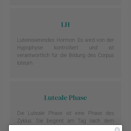
LH
Luteinisierendes Hormon. Es wird von der
Hypophyse kontrolliert und ist
verantwortlich für die Bildung des Corpus
luteum.
Luteale Phase
Die Luteale Phase ist eine Phase des
Zyklus. Sie beginnt am Tag nach dem
Eisprung und endet am letzten Tag des