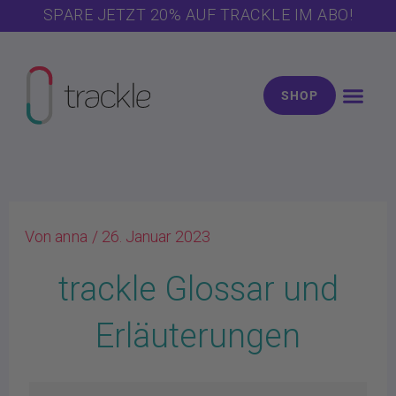
Zum
SPARE JETZT 20% AUF TRACKLE IM ABO!
Inhalt
springen
SHOP
Von
anna
/
26. Januar 2023
trackle Glossar und
Erläuterungen