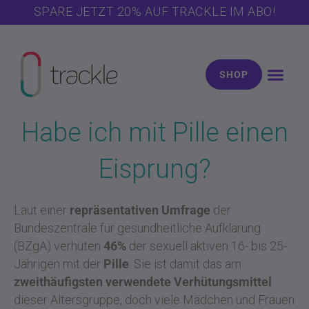
Zum
SPARE JETZT 20% AUF TRACKLE IM ABO!
Inhalt
springen
SHOP
Habe ich mit Pille einen
Eisprung?
Laut einer
repräsentativen Umfrage
der
Bundeszentrale für gesundheitliche Aufklärung
(BZgA) verhüten
46%
der sexuell aktiven 16- bis 25-
Jährigen mit der
Pille
. Sie ist damit das am
zweithäufigsten verwendete Verhütungsmittel
dieser Altersgruppe, doch viele Mädchen und Frauen