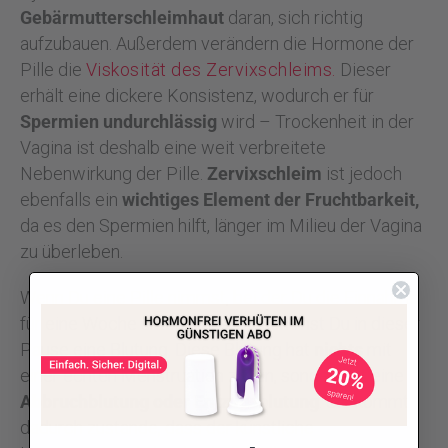
Gebärmutterschleimhaut
daran, sich richtig
aufzubauen. Außerdem verändern die Hormone der
Pille die
Viskosität des Zervixschleims.
Dieser
erhält eine dickere Konsistenz, wodurch er für
Spermien undurchlässig
wird – Trockenheit in der
Vagina ist deshalb eine weit verbreitete
Nebenwirkung der Pille.
Zervixschleim
ist jedoch
ebenfalls ein
wichtiges Element der Fruchtbarkeit,
da es den Spermien hilft, länger im Milieu der Vagina
zu überleben.
Wenn Du eine Pille nimmst, bei der Du die Einnahme
für eine Woche unterbrichst, bekommst Du in dieser
Pause eine Blutung. Diese Blutung hat
nichts
mit
einer echten Menstruation zu tun, sondern ist eine
Abbruchblutung oder Entzugsblutung
. Sie kommt
dadurch zustande, dass der künstliche