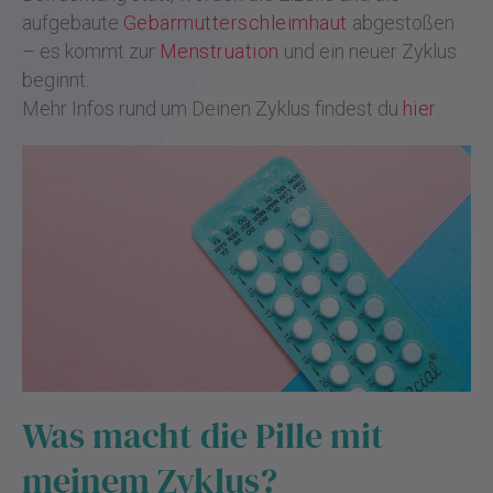
aufgebaute
Gebärmutterschleimhaut
abgestoßen
– es kommt zur
Menstruation
und ein neuer Zyklus
beginnt.
Mehr Infos rund um Deinen Zyklus findest du
hier
.
Was macht die Pille mit
meinem Zyklus?