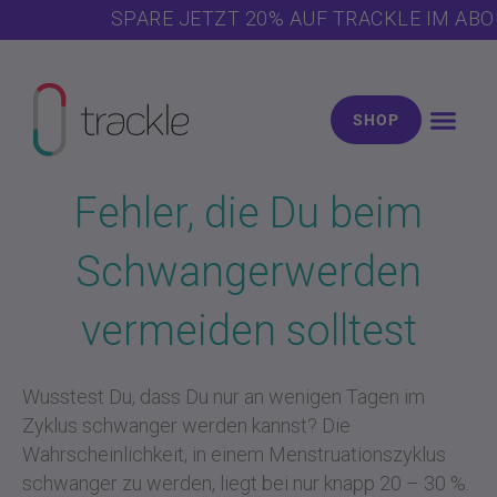
Zum
SPARE JETZT 20% AUF TRACKLE IM ABO
Inhalt
springen
SHOP
Zyklus & Kö
Schwanger w
Über trac
Kostenlose Ext
Fehler, die Du beim
Schwangerwerden
vermeiden solltest
Wusstest Du, dass Du nur an wenigen Tagen im
Zyklus schwanger werden kannst? Die
Wahrscheinlichkeit, in einem Menstruationszyklus
schwanger zu werden, liegt bei nur knapp 20 – 30 %.