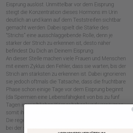
Eisprung auslöst. Unmittelbar vor dem Eisprung
steigt die Konzentration dieses Hormons im Urin
deutlich an und kann auf dem Teststreifen sichtbar
gemacht werden. Dabei spielt die Stärke des
“Strichs” eine ausschlaggebende Rolle, denn je
stärker der Strich zu erkennen ist, desto näher
befindest Du Dich an Deinem Eisprung.
An dieser Stelle machen viele Frauen und Menschen
mit einem Zyklus den Fehler, dass sie warten, bis der
Strich am stärksten zu erkennen ist. Dabei ignorieren
sie jedoch oftmals die Tatsache, dass die fruchtbare
Phase schon einige Tage vor dem Eisprung beginnt
(da Spermien eine Lebensfähigkeit von bis zu fünf
Tagen im weiblichen Körper haben) und versäumen
somit ihr fruchtbares Zeitfenster.
Die regelmäßige Beobachtung des Zervixschleims
bei der symptothermalen Methode kann an dieser