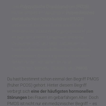
Das
Polyzystische Ovarialsyndrom (PCOS)
wurde offiziell
im Mai 2026
in
Polyendokrines
metabolisches Ovarialsyndrom (PMOS)
umbenannt. Der neue Name ersetzt die
irreführende Bezeichnung „polyzystisch“ (da
es sich um unreife Eibläschen und keine
Zysten handelt) und hebt stattdessen die
hormonellen sowie stoffwechselbedingten
Ursachen der Erkrankung hervor. In diesem
Artikel nutzen wir daher die neue,
medizinisch korrekte Bezeichnung
PMOS
.
Du hast bestimmt schon einmal den Begriff PMOS
(früher PCOS) gehört. Hinter diesem Begriff
verbirgt sich
eine der häufigsten hormonellen
Störungen
bei Frauen im gebärfähigen Alter. Doch
PMOS ist nicht nur ein medizinischer Begriff – es