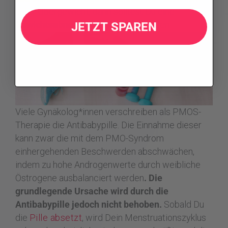
unter Übergewicht, dann solltest Du eine
Gewichtsabnahme
in Erwägung ziehen.
JETZT SPAREN
Viele Gynäkolog*innen verschreiben als PMOS-
Therapie die Antibabypille. Die Einnahme dieser
kann zwar die mit dem PMO-Syndrom
einhergehenden Beschwerden abschwächen,
indem zu hohe Androgenwerte durch weibliche
Östrogene ausbalanciert werden
. Die
grundlegende Ursache wird durch die
Antibabypille jedoch nicht behoben.
Sobald Du
die
Pille absetzt
, wird Dein Menstruationszyklus