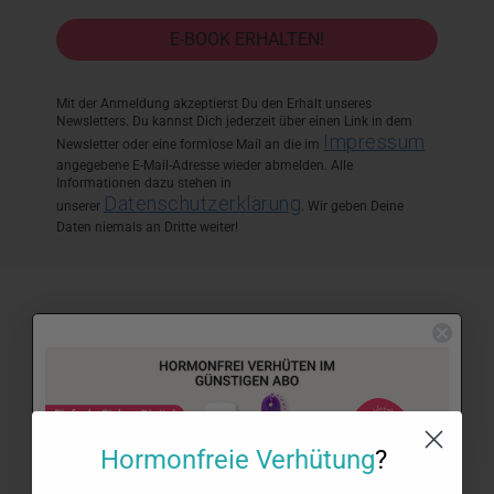
E-BOOK ERHALTEN!
Mit der Anmeldung akzeptierst Du den Erhalt unseres
Newsletters. Du kannst Dich jederzeit über einen Link in dem
Impressum
Newsletter oder eine formlose Mail an die im
angegebene E-Mail-Adresse wieder abmelden. Alle
Informationen dazu stehen in
Datenschutzerklärung
unserer
. Wir geben Deine
Daten niemals an Dritte weiter!
Hormonfreie Verhütung
?