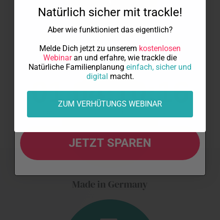
Dein Rabatt:
Natürlich sicher mit trackle!
Aber wie funktioniert das eigentlich?
Spare jetzt 20% auf
Melde Dich jetzt zu unserem
kostenlosen
trackle im Abo!
Von Frauen entwickelt
Webinar
an und erfahre, wie trackle die
Natürliche Familienplanung
einfach, sicher und
digital
macht.
1
4
:
Countdown ends in:
10
:
16
01
04
:
10
:
16
ZUM VERHÜTUNGS WEBINAR
days
hours
minutes
seconds
JETZT SPAREN
Made in Germany