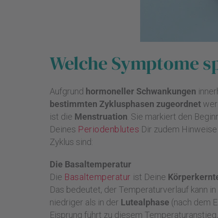
Welche Symptome spi
Aufgrund
hormoneller Schwankungen
inner
bestimmten Zyklusphasen zugeordnet
werd
ist die
Menstruation
. Sie markiert den Begi
Deines
Periodenblutes
Dir zudem Hinweise 
Zyklus sind:
Die Basaltemperatur
Die
Basaltemperatur
ist Deine
Körperkernt
Das bedeutet, der Temperaturverlauf kann i
niedriger als in der
Lutealphase
(nach dem Ei
Eisprung führt zu diesem Temperaturanstieg, 