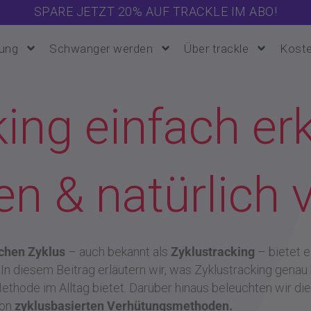
SPARE JETZT 20% AUF TRACKLE IM ABO!
ung
Schwanger werden
Über trackle
Koste
ing einfach erk
en & natürlich 
chen Zyklus
– auch bekannt als
Zyklustracking
– bietet e
. In diesem Beitrag erläutern wir, was Zyklustracking gena
ethode im Alltag bietet. Darüber hinaus beleuchten wir 
von
zyklusbasierten Verhütungsmethoden.