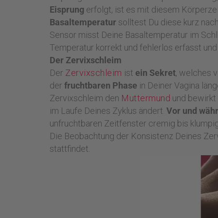
Eisprung
erfolgt, ist es mit diesem Körperz
Basaltemperatur
solltest Du diese kurz n
Sensor misst Deine Basaltemperatur im Schla
Temperatur korrekt und fehlerlos erfasst und 
Der Zervixschleim
Der
Zervixschleim
ist
ein Sekret
, welches v
der
fruchtbaren Phase
in Deiner Vagina läng
Zervixschleim den
Muttermund
und bewirkt
im Laufe Deines Zyklus ändert.
Vor und währ
unfruchtbaren Zeitfenster cremig bis klumpig 
Die Beobachtung der Konsistenz Deines Zervi
stattfindet.