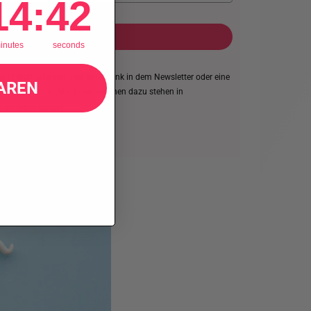
14
:
41
LTEN!
inutes
seconds
st Dich jederzeit über einen Link in dem Newsletter oder eine
AREN
der abmelden. Alle Informationen dazu stehen in
an Dritte weiter!