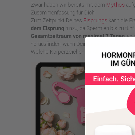
Zwar haben wir bereits mit dem
Mythos
aufg
Zusammenfassung für Dich:
Zum Zeitpunkt Deines
Eisprungs
kann die Ei
dem Eisprung
hinzu, da Spermien bis zu fün
Gesamtzeitraum von maximal 7 Tagen
, an
herausfinden, wann Dein Eisprung stattfindet.
Welche Körperzeichen im Allgemeinen dafür g