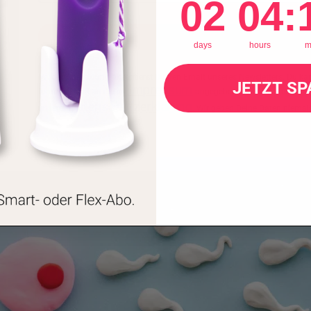
02
04
:
E-BOOK ERHA
days
hours
m
Mit der Anmeldung akzeptierst Du den Erhalt unseres Newsletters. Du kann
JETZT SP
Impressum
formlose Mail an die im
angegebene E-Mail-Adresse wie
Datenschutzerklärung
unserer
. Wir geben Deine Daten niemals 