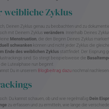
r weibliche Zyklus
ich, Deinen Zyklus genau zu beobachten und zu dokumentie
 sich mit Deinem Zyklus
verändern
. Innerhalb Deines Zyklu
 Deine
Menstruation
, die den Beginn Deines Zyklus markier
iduell schwanken
können und nicht jeder Zyklus die gleic
em Ende des weiblichen Zyklus
stattfindet. Der Eisprung 
ustrackings sind. So steigt beispielsweise die
Basaltemp
 die Lutealphase nun beginnt.
annst Du in unserem
Blogbeitrag dazu
nochmal nachlesen
rackings
t sich: Du kannst schauen, ob und wie regelmäßig
Dein Eisp
änge
zu erfassen und zu ermitteln, wie lange die verschie