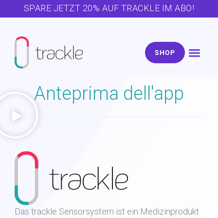
Zum
SPARE JETZT 20% AUF TRACKLE IM ABO!
Inhalt
springen
SHOP
Anteprima dell'app
Das trackle Sensorsystem ist ein Medizinprodukt