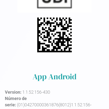
App Android
Version:
1.1.52.156-430
Número de
serie:
(01)04270000361876(8012)1.1.52.156-