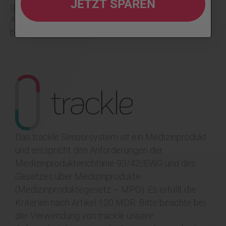
JETZT SPAREN
gesetzliche, satzungsmäßige oder vertragliche
Aufbewahrungsfristen entgegenstehen, werden die
betreffenden Daten gesperrt.
Das trackle Sensorsystem ist ein Medizinprodukt
und entspricht den Anforderungen der
Medizinprodukterichtlinie 93/42/EWG und des
Gesetzes über Medizinprodukte
(Medizinproduktegesetz – MPG). Es erfüllt die
Kriterien nach Artikel 120 MDR.
Bitte beachte bei
der Verwendung von trackle unsere