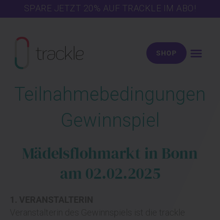
Zum
SPARE JETZT 20% AUF TRACKLE IM ABO!
Inhalt
springen
SHOP
Teilnahmebedingungen
Gewinnspiel
Mädelsflohmarkt in Bonn
am 02.02.2025
1. VERANSTALTERIN
Veranstalterin des Gewinnspiels ist die trackle