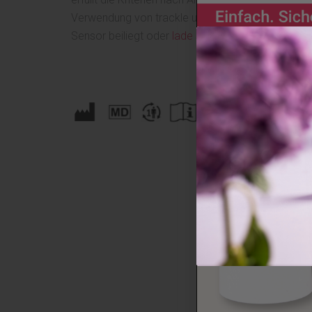
Verwendung von trackle unsere
Gebrauchsinforma
Sensor beiliegt oder
lade sie Dir hier herunter
!