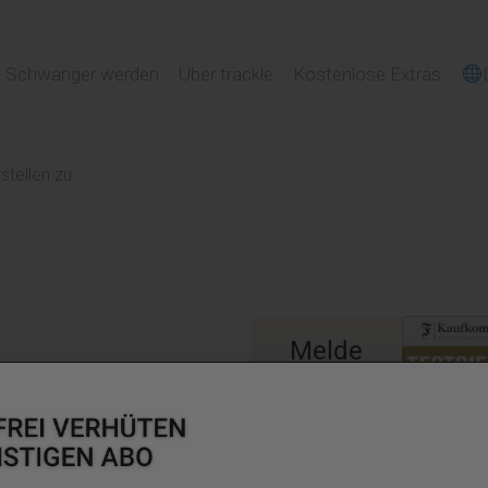
SPARE JETZT 20% AUF TRACKLE IM ABO!
Schwanger werden
Über trackle
Kostenlose Extras
stellen zu
Melde
Dich jetzt
für
und entspricht den
unseren
/42/EWG und des
Newsletter
egesetz – MPG). Es
an!
achte bei der