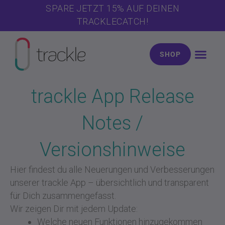
Zum
SPARE JETZT 15% AUF DEINEN
Inhalt
TRACKLECATCH!
springen
SHOP
trackle App Release
Notes /
Versionshinweise
Hier findest du alle Neuerungen und Verbesserungen
unserer trackle App – übersichtlich und transparent
für Dich zusammengefasst.
Wir zeigen Dir mit jedem Update:
Welche neuen Funktionen hinzugekommen