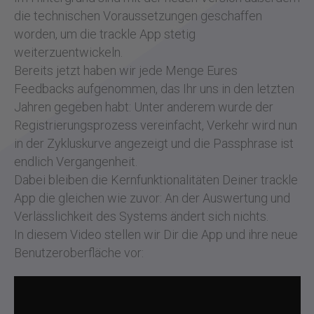
die technischen Voraussetzungen geschaffen
worden, um die trackle App stetig
weiterzuentwickeln.
Bereits jetzt haben wir jede Menge Eures
Feedbacks aufgenommen, das Ihr uns in den letzten
Jahren gegeben habt: Unter anderem wurde der
Registrierungsprozess vereinfacht, Verkehr wird nun
in der Zykluskurve angezeigt und die Passphrase ist
endlich Vergangenheit.
Dabei bleiben die Kernfunktionalitäten Deiner trackle
App die gleichen wie zuvor: An der Auswertung und
Verlässlichkeit des Systems ändert sich nichts.
In diesem Video stellen wir Dir die App und ihre neue
Benutzeroberfläche vor: