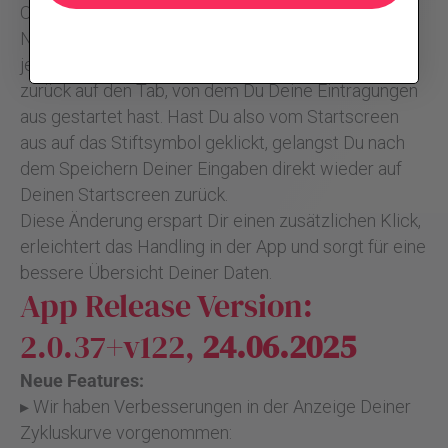
Optimierung am Dateneingabe-Flow vorgenommen:
Nach dem Speichern Deiner Eingaben gelangst Du
jetzt nicht mehr auf die Tagesdetailansicht, sondern
zurück auf den Tab, von dem Du Deine Eintragungen
aus gestartet hast. Hast Du also vom Startscreen
aus auf das Stiftsymbol geklickt, gelangst Du nach
dem Speichern Deiner Eingaben direkt wieder auf
Deinen Startscreen zurück.
Diese Änderung erspart Dir einen zusätzlichen Klick,
erleichtert das Handling in der App und sorgt für eine
bessere Übersicht Deiner Daten.
App Release Version:
2.0.37+v122,
24.06.2025
Neue Features:
▸ Wir haben Verbesserungen in der Anzeige Deiner
Zykluskurve vorgenommen: