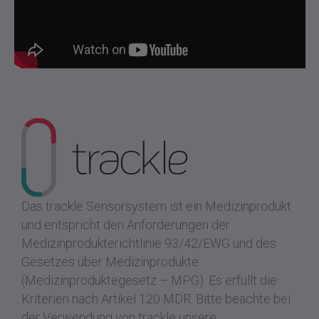
Das trackle Sensorsystem ist ein Medizinprodukt
und entspricht den Anforderungen der
Medizinprodukterichtlinie 93/42/EWG und des
Gesetzes über Medizinprodukte
(Medizinproduktegesetz – MPG). Es erfüllt die
Kriterien nach Artikel 120 MDR.
Bitte beachte bei
der Verwendung von trackle unsere