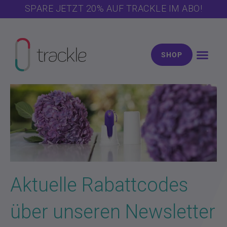
Zum
SPARE JETZT 20% AUF TRACKLE IM ABO!
Inhalt
springen
SHOP
Aktuelle Rabattcodes
über unseren Newsletter