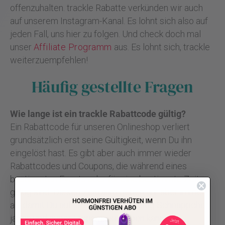
offenzuhalten. trackle Rabatte verkünden wir auch
auf unserem Instagram-Kanal. Es lohnt sich also auf
jeden Fall, uns hier zu folgen. Und check doch mal
unser
Affiliate Programm
aus. Es lohnt sich, trackle
weiterzuempfehlen!
Häufig gestellte Fragen
Wie lange ist ein trackle Rabattcode gültig?
Ein Rabattcode für unseren Onlineshop verliert
grundsätzlich erst seine Gültigkeit, wenn Du ihn
eingelöst hast. Es gibt aber auch immer wieder
Rabattcodes und Coupons, die während eines
bestimmten Events oder für eine bestimmte Zeit
gültig sind. Diesen Zeitraum geben wir aber immer
an, damit Du auf jeden Fall rechtzeitig Schnäppchen
jagen und super Ersparnisse haben kannst.