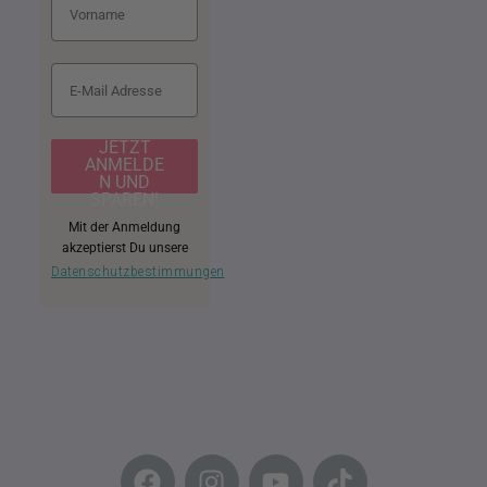
JETZT
ANMELDE
N UND
SPAREN!
Mit der Anmeldung
akzeptierst Du unsere
Datenschutzbestimmungen
F
I
Y
T