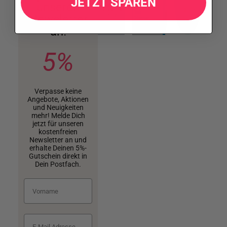
JETZT SPAREN
unseren
Newsletter
an!
5%
Verpasse keine
Angebote, Aktionen
und Neuigkeiten
mehr! Melde Dich
jetzt für unseren
kostenfreien
Newsletter an und
erhalte Deinen 5%-
Gutschein direkt in
Dein Postfach.